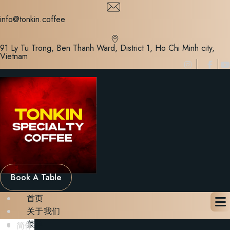
Skip
to
info@tonkin.coffee
content
91 Ly Tu Trong, Ben Thanh Ward, District 1, Ho Chi Minh city,
Vietnam
Book A Table
首页
关于我们
菜单
简体