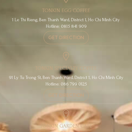
TONKIN EGG COFFEE
1 Le Thi Rieng, Ben Thanh Ward, District 1, Ho Chi Minh City
Hotline: 0815 841 909
GET DIRECTION
TONKIN SPECIALTY COFFEE
91 Ly Tu Trong St, Ben Thanh Ward, District 1, Ho Chi Minh City
Hotline: 086 799 0125
GET DIRECTION
TONKIN GARDEN CAFE