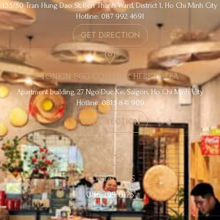
135/50 Tran Hung Dao St, Ben Thanh Ward, District 1, Ho Chi Minh City
Hotline: 087 992 4691
GET DIRECTION
TONKIN EGG COFFEE & HERBAL TEA
Apartment building, 27 Ngo Duc Ke, Saigon, Ho Chi Minh City
Hotline: 0815 841 909
GET DIRECTION
CONTACT US
086 799 0125