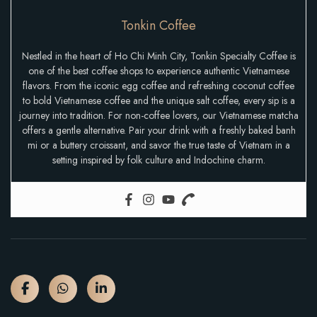
Tonkin Coffee
Nestled in the heart of Ho Chi Minh City, Tonkin Specialty Coffee is
one of the best coffee shops to experience authentic Vietnamese
flavors. From the iconic egg coffee and refreshing coconut coffee
to bold Vietnamese coffee and the unique salt coffee, every sip is a
journey into tradition. For non-coffee lovers, our Vietnamese matcha
offers a gentle alternative. Pair your drink with a freshly baked banh
mi or a buttery croissant, and savor the true taste of Vietnam in a
setting inspired by folk culture and Indochine charm.