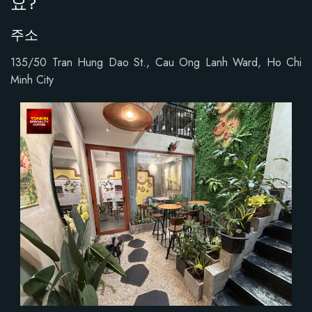
요?
주소
135/50 Tran Hung Dao St., Cau Ong Lanh Ward, Ho Chi
Minh City