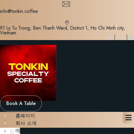
Skip
to
info@tonkin.coffee
content
91 Ly Tu Trong, Ben Thanh Ward, District 1, Ho Chi Minh city,
Vietnam
Book A Table
홈페이지
회사 소개
메뉴
한국