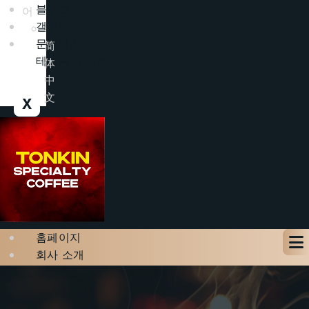
블로그
어
갤러리
문의하기
简
테이블 예약하기
体
中
文
X
홈페이지
회사 소개
메뉴
블로그
갤러리