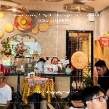
TONKIN EGG COFFEE & HERBAL TEA
Apartment building, 27 Ngo Duc Ke, Saigon, Ho Chi Minh City
Hotline: 0815 841 909
GET DIRECTION
CONTACT US
086 799 0125
CONTACT US
tonkincottage@gmail.com