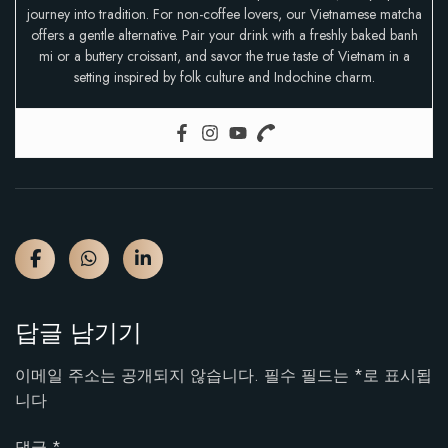
journey into tradition. For non-coffee lovers, our Vietnamese matcha
offers a gentle alternative. Pair your drink with a freshly baked banh
mi or a buttery croissant, and savor the true taste of Vietnam in a
setting inspired by folk culture and Indochine charm.
답글 남기기
이메일 주소는 공개되지 않습니다.
필수 필드는
*
로 표시됩
니다
댓글
*