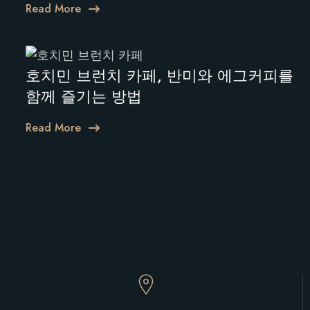
Read More
호치민 브런치 카페, 반미와 에그커피를
함께 즐기는 방법
Read More
글
페
이
지
매
김