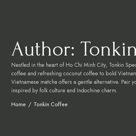
블로그
갤러리
문의하기
X
Author: Tonki
Nestled in the heart of Ho Chi Minh City, Tonkin Spe
coffee and refreshing coconut coffee to bold Vietname
Vietnamese matcha offers a gentle alternative. Pair yo
inspired by folk culture and Indochine charm.
Home
Tonkin Coffee