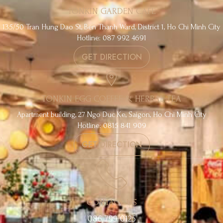
TONKIN GARDEN CAFE
135/50 Tran Hung Dao St, Ben Thanh Ward, District 1, Ho Chi Minh City
Hotline: 087 992 4691
GET DIRECTION
TONKIN EGG COFFEE & HERBAL TEA
Apartment building, 27 Ngo Duc Ke, Saigon, Ho Chi Minh City
Hotline: 0815 841 909
GET DIRECTION
CONTACT US
086 799 0125