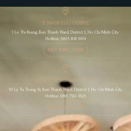
TONKIN EGG COFFEE
1 Le Thi Rieng, Ben Thanh Ward, District 1, Ho Chi Minh City
Hotline: 0815 841 909
GET DIRECTION
TONKIN SPECIALTY COFFEE
91 Ly Tu Trong St, Ben Thanh Ward, District 1, Ho Chi Minh City
Hotline: 086 799 0125
GET DIRECTION