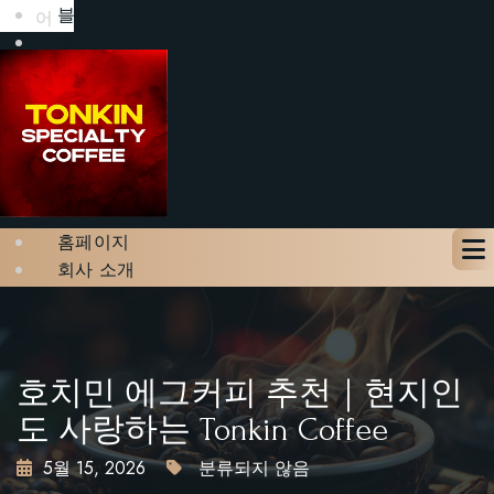
블로그
어
갤러리
문의하기
테이블 예약하기
X
홈페이지
회사 소개
메뉴
블로그
갤러리
문의하기
호치민 에그커피 추천｜현지인
테이블 예약하기
도 사랑하는 Tonkin Coffee
5월 15, 2026
분류되지 않음
X