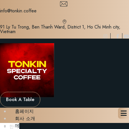
Skip
to
info@tonkin.coffee
content
91 Ly Tu Trong, Ben Thanh Ward, District 1, Ho Chi Minh city,
Vietnam
Book A Table
홈페이지
회사 소개
메뉴
한국