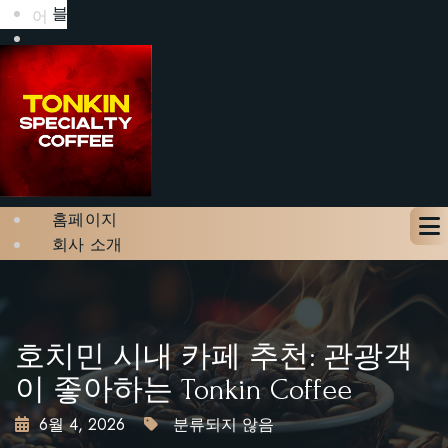
블로그
어
갤러리
문의하기
테이블 예약하기
X
홈페이지
회사 소개
메뉴
블로그
갤러리
문의하기
호치민 시내 카페 추천: 관광객
테이블 예약하기
이 좋아하는 Tonkin Coffee
6월 4, 2026
분류되지 않음
X