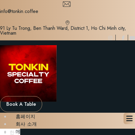
Skip
to
info@tonkin.coffee
content
91 Ly Tu Trong, Ben Thanh Ward, District 1, Ho Chi Minh city,
Vietnam
Book A Table
홈페이지
회사 소개
메뉴
한국