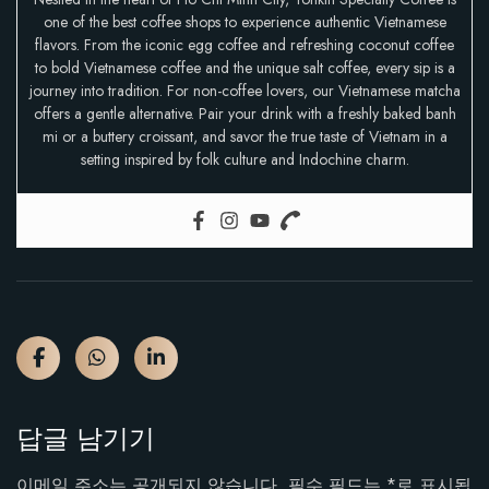
one of the best coffee shops to experience authentic Vietnamese
flavors. From the iconic egg coffee and refreshing coconut coffee
to bold Vietnamese coffee and the unique salt coffee, every sip is a
journey into tradition. For non-coffee lovers, our Vietnamese matcha
offers a gentle alternative. Pair your drink with a freshly baked banh
mi or a buttery croissant, and savor the true taste of Vietnam in a
setting inspired by folk culture and Indochine charm.
답글 남기기
이메일 주소는 공개되지 않습니다.
필수 필드는
*
로 표시됩