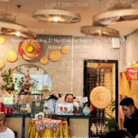
GET DIRECTION
TONKIN EGG COFFEE & HERBAL TEA
Apartment building, 27 Ngo Duc Ke, Saigon, Ho Chi Minh City
Hotline: 0815 841 909
GET DIRECTION
CONTACT US
086 799 0125
CONTACT US
tonkincottage@gmail.com