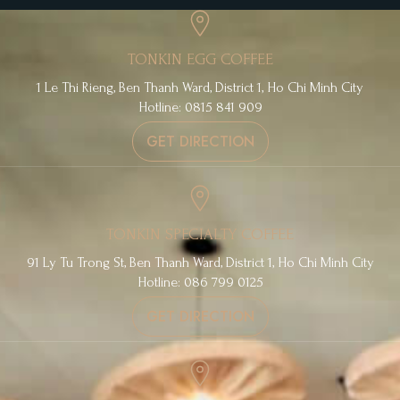
TONKIN EGG COFFEE
1 Le Thi Rieng, Ben Thanh Ward, District 1, Ho Chi Minh City
Hotline: 0815 841 909
GET DIRECTION
TONKIN SPECIALTY COFFEE
91 Ly Tu Trong St, Ben Thanh Ward, District 1, Ho Chi Minh City
Hotline: 086 799 0125
GET DIRECTION