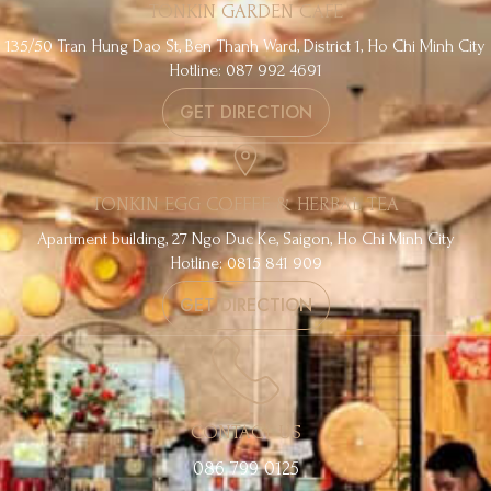
TONKIN GARDEN CAFE
135/50 Tran Hung Dao St, Ben Thanh Ward, District 1, Ho Chi Minh City
Hotline: 087 992 4691
GET DIRECTION
TONKIN EGG COFFEE & HERBAL TEA
Apartment building, 27 Ngo Duc Ke, Saigon, Ho Chi Minh City
Hotline: 0815 841 909
GET DIRECTION
CONTACT US
086 799 0125