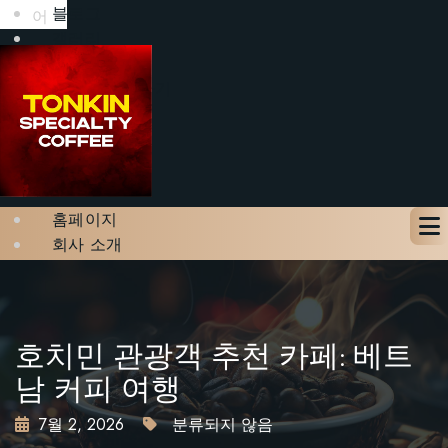
블로그
어
갤러리
문의하기
테이블 예약하기
X
홈페이지
회사 소개
메뉴
블로그
갤러리
문의하기
호치민 관광객 추천 카페: 베트
테이블 예약하기
남 커피 여행
7월 2, 2026
분류되지 않음
X