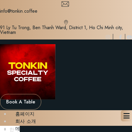
Skip
to
info@tonkin.coffee
content
91 Ly Tu Trong, Ben Thanh Ward, District 1, Ho Chi Minh city,
Vietnam
Book A Table
홈페이지
회사 소개
메뉴
한국