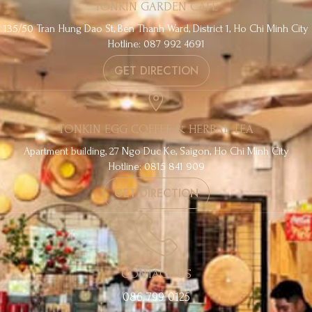
TONKIN GARDEN CAFE
135/50 Tran Hung Dao St, Ben Thanh Ward, District 1, Ho Chi Minh City
Hotline: 087 992 4691
GET DIRECTION
TONKIN EGG COFFEE & HERBAL TEA
Apartment building, 27 Ngo Duc Ke, Saigon, Ho Chi Minh City
Hotline: 0815 841 909
GET DIRECTION
CONTACT US
086 799 0125