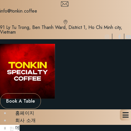
Skip
to
info@tonkin.coffee
content
91 Ly Tu Trong, Ben Thanh Ward, District 1, Ho Chi Minh city,
Vietnam
Book A Table
홈페이지
회사 소개
메뉴
한국