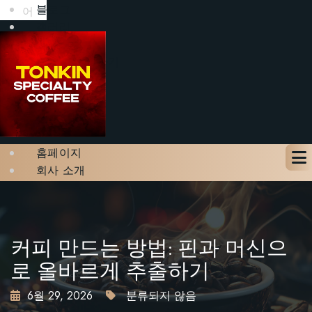
블로그
어
갤러리
문의하기
테이블 예약하기
X
홈페이지
회사 소개
메뉴
블로그
갤러리
문의하기
커피 만드는 방법: 핀과 머신으
테이블 예약하기
로 올바르게 추출하기
6월 29, 2026
분류되지 않음
X