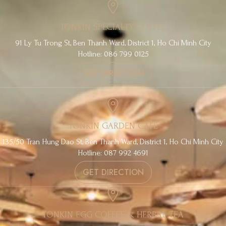
TONKIN SPECIALTY COFFEE
91 Ly Tu Trong St, Ben Thanh Ward, District 1, Ho Chi Minh City
Hotline: 086 799 0125
GET DIRECTION
TONKIN GARDEN CAFE
135/50 Tran Hung Dao St, Ben Thanh Ward, District 1, Ho Chi Minh City
Hotline: 087 992 4691
GET DIRECTION
TONKIN EGG COFFEE & HERBAL TEA