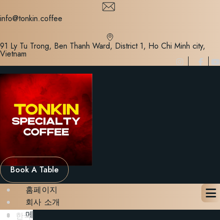
Skip
to
info@tonkin.coffee
content
91 Ly Tu Trong, Ben Thanh Ward, District 1, Ho Chi Minh city,
Vietnam
Book A Table
홈페이지
회사 소개
메뉴
한국