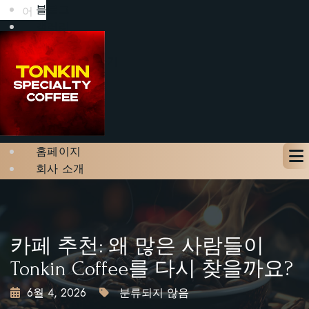
블로그
어
갤러리
문의하기
테이블 예약하기
X
홈페이지
회사 소개
메뉴
블로그
갤러리
문의하기
카페 추천: 왜 많은 사람들이
테이블 예약하기
Tonkin Coffee를 다시 찾을까요?
6월 4, 2026
분류되지 않음
X