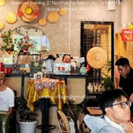
Apartment building, 27 Ngo Duc Ke, Saigon, Ho Chi Minh City
Hotline: 0815 841 909
GET DIRECTION
CONTACT US
086 799 0125
CONTACT US
tonkincottage@gmail.com