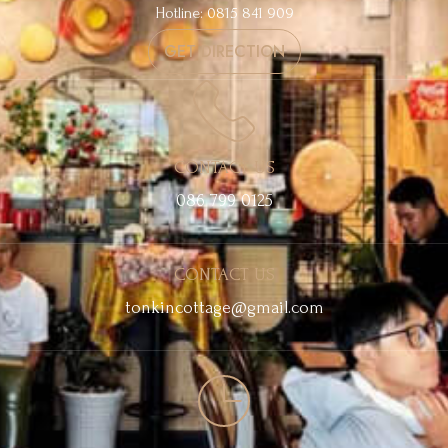
Hotline: 0815 841 909
GET DIRECTION
CONTACT US
086 799 0125
CONTACT US
tonkincottage@gmail.com