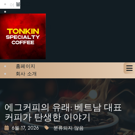
블로그
어
갤러리
문의하기
테이블 예약하기
X
홈페이지
회사 소개
메뉴
블로그
갤러리
문의하기
에그커피의 유래: 베트남 대표
테이블 예약하기
커피가 탄생한 이야기
6월 17, 2026
분류되지 않음
X