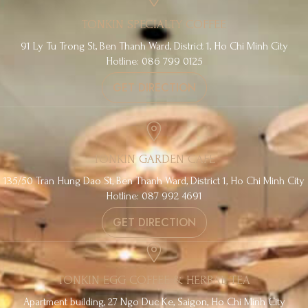
TONKIN SPECIALTY COFFEE
91 Ly Tu Trong St, Ben Thanh Ward, District 1, Ho Chi Minh City
Hotline: 086 799 0125
GET DIRECTION
TONKIN GARDEN CAFE
135/50 Tran Hung Dao St, Ben Thanh Ward, District 1, Ho Chi Minh City
Hotline: 087 992 4691
GET DIRECTION
TONKIN EGG COFFEE & HERBAL TEA
Apartment building, 27 Ngo Duc Ke, Saigon, Ho Chi Minh City