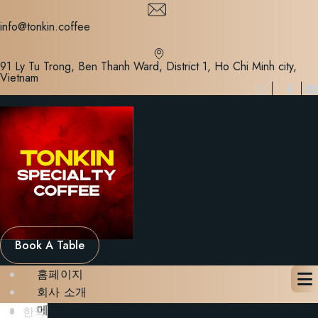
Skip
to
info@tonkin.coffee
content
91 Ly Tu Trong, Ben Thanh Ward, District 1, Ho Chi Minh city,
Vietnam
Book A Table
홈페이지
회사 소개
메뉴
한국