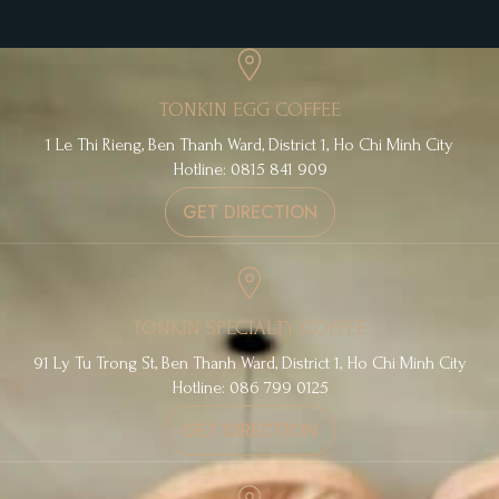
TONKIN EGG COFFEE
1 Le Thi Rieng, Ben Thanh Ward, District 1, Ho Chi Minh City
Hotline: 0815 841 909
GET DIRECTION
TONKIN SPECIALTY COFFEE
91 Ly Tu Trong St, Ben Thanh Ward, District 1, Ho Chi Minh City
Hotline: 086 799 0125
GET DIRECTION