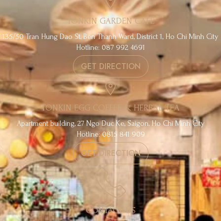
TONKIN GARDEN CAFE
135/50 Tran Hung Dao St, Ben Thanh Ward, District 1, Ho Chi Minh City
Hotline: 087 992 4691
GET DIRECTION
TONKIN EGG COFFEE & HERBAL TEA
Apartment building, 27 Ngo Duc Ke, Saigon, Ho Chi Minh City
Hotline: 0815 841 909
GET DIRECTION
CONTACT US