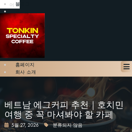
블로그
어
갤러리
문의하기
테이블 예약하기
X
홈페이지
회사 소개
메뉴
블로그
갤러리
문의하기
베트남 에그커피 추천｜호치민
테이블 예약하기
여행 중 꼭 마셔봐야 할 카페
5월 27, 2026
분류되지 않음
X