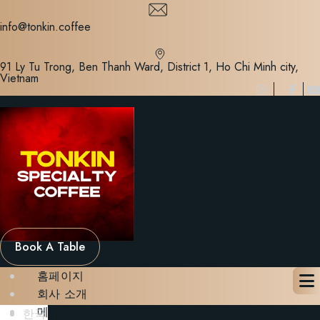
Skip
to
info@tonkin.coffee
content
91 Ly Tu Trong, Ben Thanh Ward, District 1, Ho Chi Minh city,
Vietnam
Book A Table
홈페이지
회사 소개
메뉴
한국