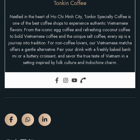
Tonkin Coffee
Nestled in the heart of Ho Chi Minh City, Tonkin Specialty Coffee is
one of the best coffee shops to experience authentic Vietnamese
flavors. From the iconic egg coffee and refreshing coconut coffee
to bold Vietnamese coffee and the unique salt coffee, every sip is a
journey into tradition. For non-coffee lovers, our Vietnamese matcha
offers a gentle alternative. Pair your drink with a freshly baked banh
mi or a buttery croissant, and savor the true taste of Vietnam in a
setting inspired by folk culture and Indochine charm.