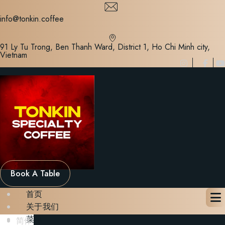
Skip
to
info@tonkin.coffee
content
91 Ly Tu Trong, Ben Thanh Ward, District 1, Ho Chi Minh city,
Vietnam
Book A Table
首页
关于我们
菜单
简体