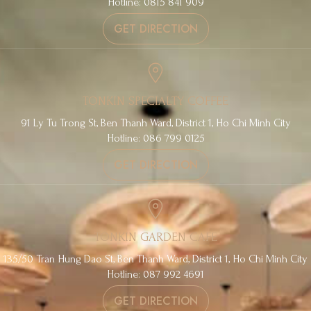
Hotline: 0815 841 909
GET DIRECTION
TONKIN SPECIALTY COFFEE
91 Ly Tu Trong St, Ben Thanh Ward, District 1, Ho Chi Minh City
Hotline: 086 799 0125
GET DIRECTION
TONKIN GARDEN CAFE
135/50 Tran Hung Dao St, Ben Thanh Ward, District 1, Ho Chi Minh City
Hotline: 087 992 4691
GET DIRECTION