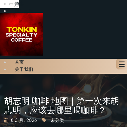
博客
中文
图片画廊
联系我们
预订座位
X
首页
关于我们
菜单
博客
图片画廊
联系我们
胡志明 咖啡 地图｜第一次来胡
预订座位
志明，应该去哪里喝咖啡？
8 5 月, 2026
未分类
X