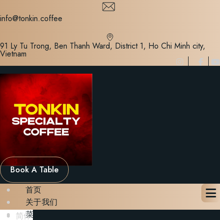
Skip
to
info@tonkin.coffee
content
91 Ly Tu Trong, Ben Thanh Ward, District 1, Ho Chi Minh city,
Vietnam
Book A Table
首页
关于我们
菜单
简体