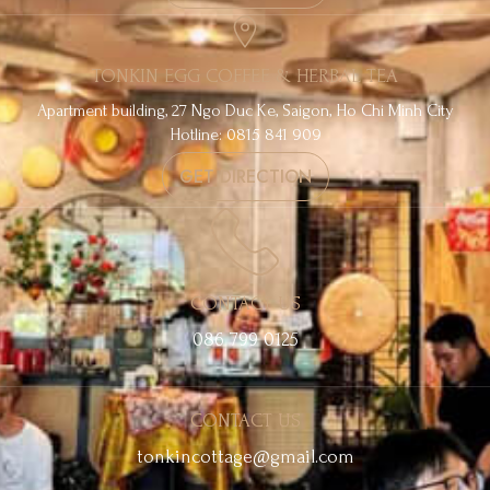
TONKIN EGG COFFEE & HERBAL TEA
Apartment building, 27 Ngo Duc Ke, Saigon, Ho Chi Minh City
Hotline: 0815 841 909
GET DIRECTION
CONTACT US
086 799 0125
CONTACT US
tonkincottage@gmail.com