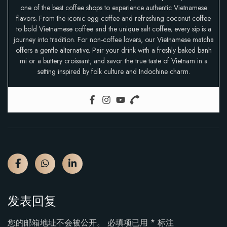
one of the best coffee shops to experience authentic Vietnamese
flavors. From the iconic egg coffee and refreshing coconut coffee
to bold Vietnamese coffee and the unique salt coffee, every sip is a
journey into tradition. For non-coffee lovers, our Vietnamese matcha
offers a gentle alternative. Pair your drink with a freshly baked banh
mi or a buttery croissant, and savor the true taste of Vietnam in a
setting inspired by folk culture and Indochine charm.
发表回复
您的邮箱地址不会被公开。
必填项已用
*
标注