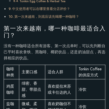
Tonkin Egg Coffee & Herbal Tea
中文使用者可以在哪里查看分店评价？
第一次来越南，到底应该先喝哪一种咖啡？
第一次来越南，哪一种咖啡最适合入
门？
没有一种咖啡适合所有游客。第一次点单时，可以先判断自
己平时喜欢拿铁、黑咖啡、椰奶饮品，还是奶油甜点，再选
择相应的饮品。
咖啡
Tonkin Coffee
主要口感
适合人群
种类
的供应方式
绵密、香
鸡蛋
喜欢提拉米苏
甜、带甜点
冷饮
咖啡
或卡仕达的人
感
盐咖
微咸、柔
喜欢奶咖但不
冷饮