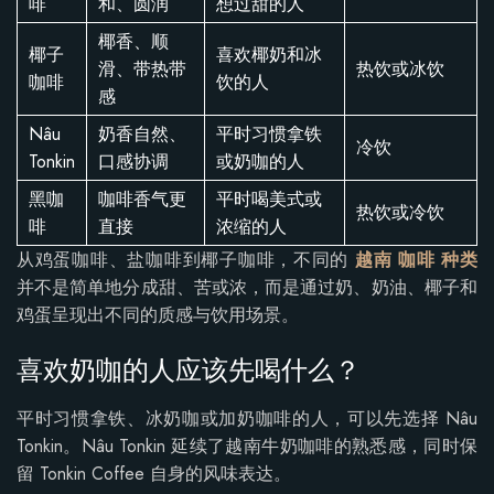
啡
和、圆润
想过甜的人
椰香、顺
椰子
喜欢椰奶和冰
滑、带热带
热饮或冰饮
咖啡
饮的人
感
Nâu
奶香自然、
平时习惯拿铁
冷饮
Tonkin
口感协调
或奶咖的人
黑咖
咖啡香气更
平时喝美式或
热饮或冷饮
啡
直接
浓缩的人
从鸡蛋咖啡、盐咖啡到椰子咖啡，不同的
越南 咖啡 种类
并不是简单地分成甜、苦或浓，而是通过奶、奶油、椰子和
鸡蛋呈现出不同的质感与饮用场景。
喜欢奶咖的人应该先喝什么？
平时习惯拿铁、冰奶咖或加奶咖啡的人，可以先选择 Nâu
Tonkin。Nâu Tonkin 延续了越南牛奶咖啡的熟悉感，同时保
留 Tonkin Coffee 自身的风味表达。