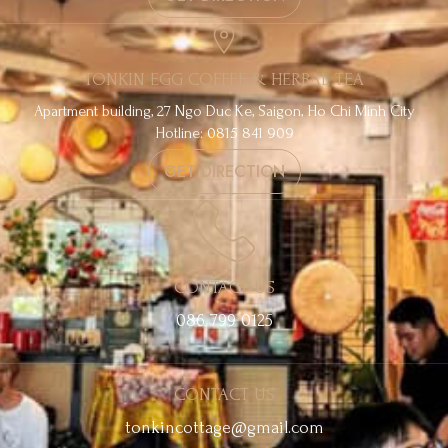
TONKIN EGG COFFEE & HERBAL TEA
Apartment building, 27 Ngo Duc Ke, Saigon, Ho Chi Minh City
Hotline: 0815 841 909
GET DIRECTION
CONTACT US
086 799 0125
CONTACT US
tonkincottage@gmail.com