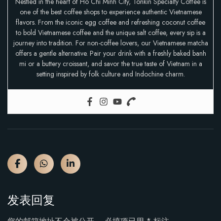
Nestled in the heart of Ho Chi Minh City, Tonkin Specialty Coffee is
one of the best coffee shops to experience authentic Vietnamese
flavors. From the iconic egg coffee and refreshing coconut coffee
to bold Vietnamese coffee and the unique salt coffee, every sip is a
journey into tradition. For non-coffee lovers, our Vietnamese matcha
offers a gentle alternative. Pair your drink with a freshly baked banh
mi or a buttery croissant, and savor the true taste of Vietnam in a
setting inspired by folk culture and Indochine charm.
发表回复