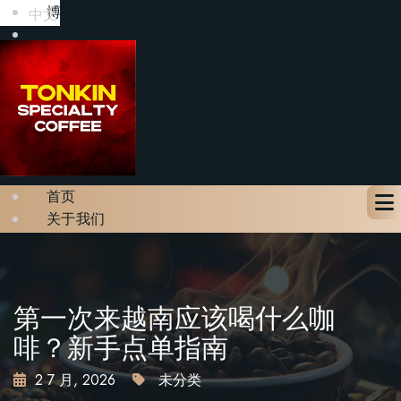
博客
中文
图片画廊
联系我们
预订座位
X
首页
关于我们
菜单
博客
图片画廊
联系我们
第一次来越南应该喝什么咖
预订座位
啡？新手点单指南
2 7 月, 2026
未分类
X