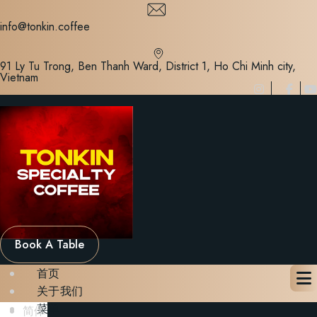
Skip
to
info@tonkin.coffee
content
91 Ly Tu Trong, Ben Thanh Ward, District 1, Ho Chi Minh city,
Vietnam
Book A Table
首页
关于我们
菜单
简体